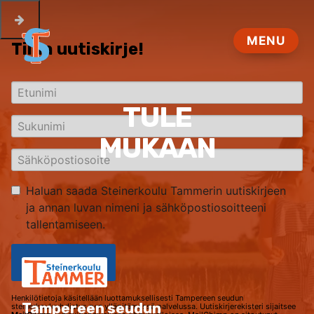
Tilaa uutiskirje!
Haluan saada Steinerkoulu Tammerin uutiskirjeen
ja annan luvan nimeni ja sähköpostiosoitteeni
tallentamiseen.
Kyllä tilaan!
Henkilötietoja käsitellään luottamuksellisesti Tampereen seudun
Tampereen seudun
steinerkouluyhdistys ry:n ylläpitämässä palvelussa. Uutiskirjerekisteri sijaitsee