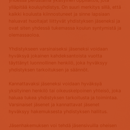
yhdessä perustama yksityinen oppilaitos, jota
ylläpitää kouluyhdistys. On suuri merkitys sillä, että
kaikki koulusta kiinnostuneet ja sinne lapsiaan
haluavat huoltajat liittyvät yhdistyksen jäseneksi ja
ovat siten yhdessä tukemassa koulun syntymistä ja
olemassaoloa.
Yhdistykseen varsinaiseksi jäseneksi voidaan
hyväksyä jokainen kahdeksantoista vuotta
täyttänyt luonnollinen henkilö, joka hyväksyy
yhdistyksen tarkoituksen ja säännöt.
Kannattavaksi jäseneksi voidaan hyväksyä
yksityinen henkilö tai oikeuskelpoinen yhteisö, joka
haluaa tukea yhdistyksen tarkoitusta ja toimintaa.
Varsinaiset jäsenet ja kannattavat jäsenet
hyväksyy hakemuksesta yhdistyksen hallitus.
Jäsenhakemuksen voi tehdä jäsensivuilla oheisen