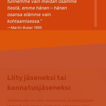
tunnemme vain meidän osamme
tiestä, emme hänen – hänen
osansa elämme vain
kohtaamisessa.”
—Martin Buber 1995
Liity jäseneksi tai
kannatusjäseneksi
Steinerkoulu on aina vanhempien ja pedagogien