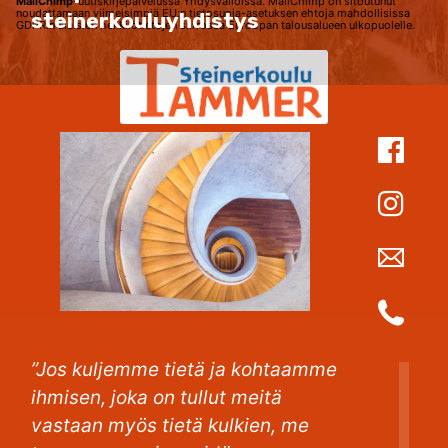
MailChimp
-uutiskirjepalvelussa Yhdysvalloissa. MailChimp on sitoutunut
noudattamaan viimeisimpiä EU:n tietosuoja-asetuksen ehtoja mahdollisissa
steinerkouluyhdistys
GDPR:n alaisien henkilötietojen siirrossa Euroopan talousalueen ulkopuolelle.
”Jos kuljemme tietä ja kohtaamme
ihmisen, joka on tullut meitä
vastaan myös tietä kulkien, me